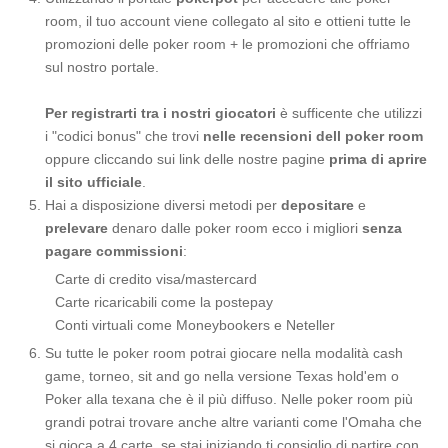
room, il tuo account viene collegato al sito e ottieni tutte le
promozioni delle poker room + le promozioni che offriamo
sul nostro portale.
Per registrarti tra i nostri giocatori
è sufficente che utilizzi
i "codici bonus" che trovi
nelle recensioni dell poker room
oppure cliccando sui link delle nostre pagine
prima di aprire
il sito ufficiale
.
Hai a disposizione diversi metodi per
depositare
e
prelevare
denaro dalle poker room ecco i migliori
senza
pagare commissioni
:
Carte di credito visa/mastercard
Carte ricaricabili come la postepay
Conti virtuali come Moneybookers e Neteller
Su tutte le poker room potrai giocare nella modalità cash
game, torneo, sit and go nella versione Texas hold'em o
Poker alla texana che è il più diffuso. Nelle poker room più
grandi potrai trovare anche altre varianti come l'Omaha che
si gioca a 4 carte, se stai iniziando ti consiglio di partire con