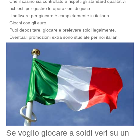
Che il casino sia controllato e rispetti gli standard qualitativi
richiesti per gestire le operazioni di gioco.
Il software per giocare è completamente in italiano.
Giochi con gli euro.
Puoi depositare, giocare e prelevare soldi legalmente.
Eventuali promozioni extra sono studiate per noi italiani.
Se voglio giocare a soldi veri su un