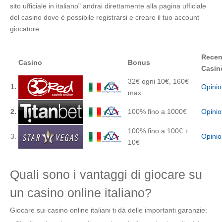
sito ufficiale in italiano" andrai direttamente alla pagina ufficiale
del casino dove è possibile registrarsi e creare il tuo account
giocatore.
Recen
Casino
Bonus
Casin
32€ ogni 10€, 160€
1.
Opinio
max
2.
100% fino a 1000€
Opinio
100% fino a 100€ +
3.
Opinio
10€
Quali sono i vantaggi di giocare su
un casino online italiano?
Giocare sui casino online italiani ti dà delle importanti garanzie: